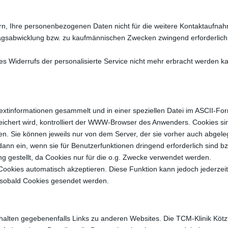
n, Ihre personenbezogenen Daten nicht für die weitere Kontaktaufna
tragsabwicklung bzw. zu kaufmännischen Zwecken zwingend erforderlich
 des Widerrufs der personalisierte Service nicht mehr erbracht werden
xtinformationen gesammelt und in einer speziellen Datei im ASCII-Form
chert wird, kontrolliert der WWW-Browser des Anwenders. Cookies sin
. Sie können jeweils nur von dem Server, der sie vorher auch abgeleg
nn ein, wenn sie für Benutzerfunktionen dringend erforderlich sind bzw
g gestellt, da Cookies nur für die o.g. Zwecke verwendet werden.
 Cookies automatisch akzeptieren. Diese Funktion kann jedoch jederzei
t, sobald Cookies gesendet werden.
alten gegebenenfalls Links zu anderen Websites. Die TCM-Klinik Kötz