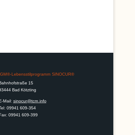
IGM®-Lebensstilprogramm SINOCUR®
Bahnhofstraße 15
93444 Bad Kötzting
E-Mail:
sinocur@tcm.info
Tel: 09941 609-354
Fax: 09941 609-399