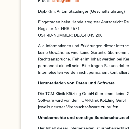
E-Mail:
klinik@tcm.info
Dipl.-Kfm. Anton Staudinger (Geschäftsführung)
Eingetragen beim Handelsregister Amtsgericht R
Register-Nr. HRB 4571
UST.-ID-NUMMER: DE814 045 206
Alle Informationen und Erklärungen dieser Interne
keine Gewähr. Es wird keine Garantie übernommen
Rechtsansprüche. Fehler im Inhalt werden bei Kenn
permanent aktuell sein. Bitte fragen Sie uns dahe
Internetseiten werden nicht permanent kontrollier
Herunterladen von Daten und Software
Die TCM-Klinik Kötzting GmbH übernimmt keine Ge
Software wird von der TCM-Klinik Kötzting GmbH 
jeweils neuster Virensuchsoftware zu prüfen.
Urheberrechte und sonstige Sonderschutzrec
Der Inhalt dieser Internetseiten ist urheberrechtl