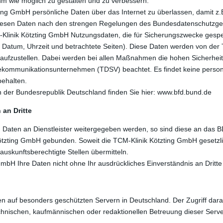
m wie möglich zu gestalten und zu verbessern.
ting GmbH persönliche Daten über das Internet zu überlassen, damit z
 diesen Daten nach den strengen Regelungen des Bundesdatenschutzg
TCM-Klinik Kötzting GmbH Nutzungsdaten, die für Sicherungszwecke gesp
se, Datum, Uhrzeit und betrachtete Seiten). Diese Daten werden von d
n aufzustellen. Dabei werden bei allen Maßnahmen die hohen Sicherhe
kommunikationsunternehmen (TDSV) beachtet. Es findet keine persone
behalten.
 der Bundesrepublik Deutschland finden Sie hier: www.bfd.bund.de
an Dritte
 Daten an Dienstleister weitergegeben werden, so sind diese an das B
 Kötzting GmbH gebunden. Soweit die TCM-Klinik Kötzting GmbH gesetzli
auskunftsberechtigte Stellen übermitteln.
mbH Ihre Daten nicht ohne Ihr ausdrückliches Einverständnis an Dritte 
n auf besonders geschützten Servern in Deutschland. Der Zugriff darau
hnischen, kaufmännischen oder redaktionellen Betreuung dieser Server