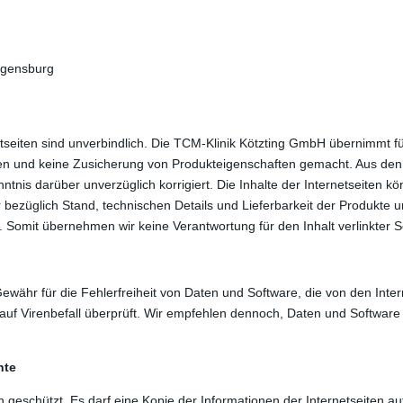
egensburg
tseiten sind unverbindlich. Die TCM-Klinik Kötzting GmbH übernimmt für 
 und keine Zusicherung von Produkteigenschaften gemacht. Aus den In
tnis darüber unverzüglich korrigiert. Die Inhalte der Internetseiten kö
r bezüglich Stand, technischen Details und Lieferbarkeit der Produkte 
t. Somit übernehmen wir keine Verantwortung für den Inhalt verlinkter S
währ für die Fehlerfreiheit von Daten und Software, die von den Inte
auf Virenbefall überprüft. Wir empfehlen dennoch, Daten und Software
hte
ich geschützt. Es darf eine Kopie der Informationen der Internetseiten 