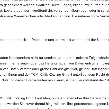
h gespeichert werden. Grafiken, Texte, Logos, Bilder usw. dürfen nur
gt, kopiert, geändert, veröffentlicht, versendet, übertragen oder in so
etragene Warenzeichen oder Marken handeln. Die unberechtigte Ver
en oder persönliche Daten, die uns übermittelt werden, bei der Übermit
chäden insbesondere nicht für unmittelbare oder mittelbare Folgeschä
dieser Internetseiten oder das Herunterladen von Daten entstehen. Li
 von Daten Vorsatz oder grobe Fahrlässigkeit vor, gilt der Haftungsau
chen Ihnen und der TCM-Klinik Kötzting GmbH unterliegt dem Recht d
er Nutzung dieser Internetseiten resultieren, ist der Gerichtsstand der 
TCM-Klinik Kötzting GmbH aufrufen, ohne Angaben über Ihre Person zu 
igt, so werden Sie zuvor darauf hingewiesen. Ihre personenbezogene