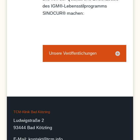
des IGM®‑Lebensstilprogramms
SINOCUR® machen:
Unsere Veröffentlichungen
TCM-Klinik Bad Kötzting
Ludwigstraße 2
93444 Bad Kötzting
E-Mail:
kontakt@tcm.info