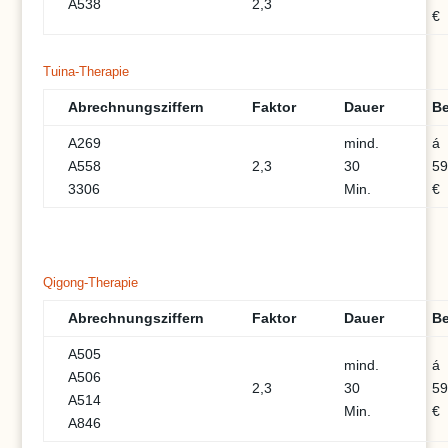
Ä538
2,3
€
Tuina-Therapie
Abrechnungsziffern
Faktor
Dauer
Be
A269
mind.
á
A558
2,3
30
59
3306
Min.
€
Qigong-Therapie
Abrechnungsziffern
Faktor
Dauer
Be
A505
mind.
á
A506
2,3
30
59
A514
Min.
€
A846