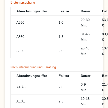
Erstuntersuchung
Abrechnungsziffer
Faktor
Dauer
Bet
20-30
53,
A860
1,0
Min.
€
31-45
80,
A860
1,5
Min.
€
ab 46
107
A860
2,0
Min.
€
Nachuntersuchung und Beratung
Abrechnungsziffer
Faktor
Dauer
Bet
0-9
21,
Ä1/Ä5
2,3
Min.
€
10-18
30,
Ä3/Ä5
2,3
Min.
€