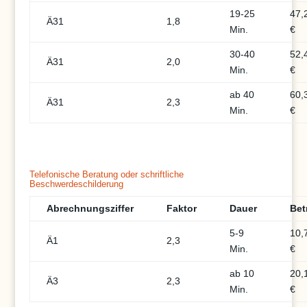
19-25
47,
Ä31
1,8
Min.
€
30-40
52,
Ä31
2,0
Min.
€
ab 40
60,
Ä31
2,3
Min.
€
Telefonische Beratung oder schriftliche
Beschwerdeschilderung
Abrechnungsziffer
Faktor
Dauer
Bet
5-9
10,
Ä1
2,3
Min.
€
ab 10
20,
Ä3
2,3
Min.
€