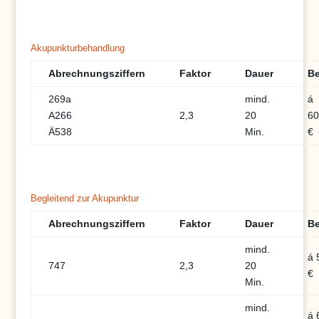
Akupunkturbehandlung
Abrechnungsziffern
Faktor
Dauer
Be
269a
mind.
á
A266
2,3
20
60
Ä538
Min.
€
Begleitend zur Akupunktur
Abrechnungsziffern
Faktor
Dauer
Be
mind.
á 
747
2,3
20
€
Min.
mind.
á 