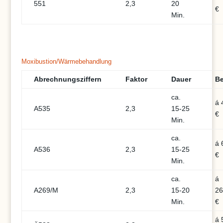
551
2,3
20
€
Min.
Moxibustion/Wärmebehandlung
Abrechnungsziffern
Faktor
Dauer
Be
ca.
á 
A535
2,3
15-25
€
Min.
ca.
á 
A536
2,3
15-25
€
Min.
ca.
á
A269/M
2,3
15-20
26
Min.
€
á 