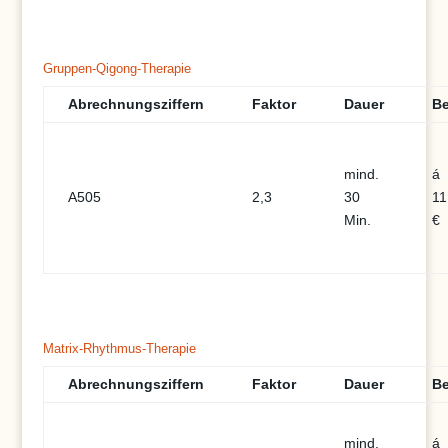
Gruppen-Qigong-Therapie
Abrechnungsziffern
Faktor
Dauer
Be
mind.
á
A505
2,3
30
11
Min.
€
Matrix-Rhythmus-Therapie
Abrechnungsziffern
Faktor
Dauer
Be
mind.
á