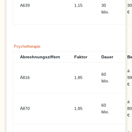
A639
1,15
30
30
Min.
€
Psychotherapie
Abrechnungsziffern
Faktor
Dauer
Be
á
60
Ä816
1,85
99
Min.
€
á
60
Ä870
1,85
80
Min.
€