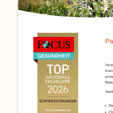
Pa
Vora
Kran
priv
Bela
Seel
De
Ch