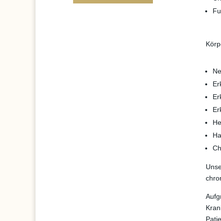
Fu
Körp
Ne
Er
Er
Er
He
Ha
Ch
Unse
chro
Aufg
Kran
Pati