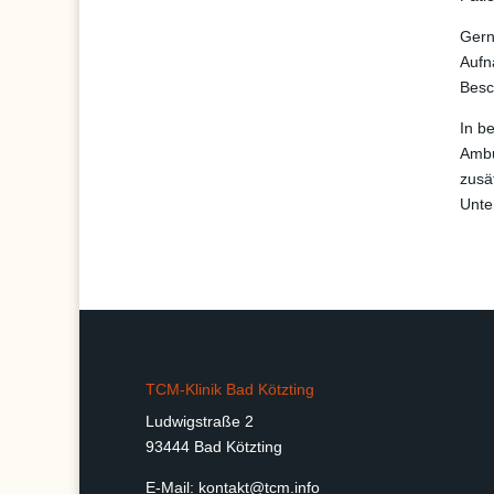
Gern
Aufn
Besc
In b
Ambu
zusä
Unte
TCM-Klinik Bad Kötzting
Ludwigstraße 2
93444 Bad Kötzting
E-Mail:
kontakt@tcm.info