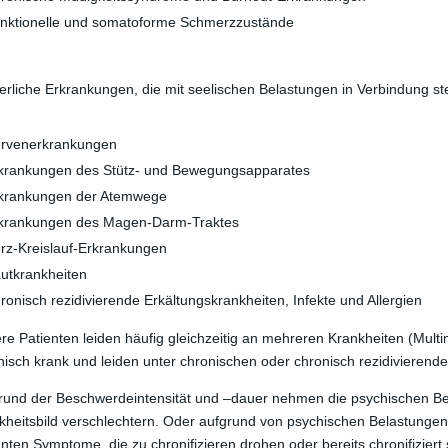
nktionelle und somatoforme Schmerzzustände
erliche Erkrankungen, die mit seelischen Belastungen in Verbindung st
rvenerkrankungen
krankungen des Stütz- und Bewegungsapparates
krankungen der Atemwege
krankungen des Magen-Darm-Traktes
rz-Kreislauf-Erkrankungen
utkrankheiten
ronisch rezidivierende Erkältungskrankheiten, Infekte und Allergien
re Patienten leiden häufig gleichzeitig an mehreren Krankheiten (Multi
nisch krank und leiden unter chronischen oder chronisch rezidivieren
rund der Beschwerdeintensität und –dauer nehmen die psychischen B
kheitsbild verschlechtern. Oder aufgrund von psychischen Belastunge
enten Symptome, die zu chronifizieren drohen oder bereits chronifiziert 